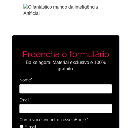
Preencha o formulário
Baixe agora! Material exclusivo e 100%
gratuito.
Nome*
Email*
Como você encontrou esse eBook?*
E-mail