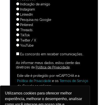
Indicação de amigo
Instagram
LinkedIn
Pesquisa no Google
Pinterest
Threads
TikTok
Twitter / X
YouTube
Eu concordo em receber comunicações.
Ao informar meus dados, estou ciente das
diretrizes da
Política de Privacidade
.
Este site é protegido por reCAPTCHA e a
Política de Privacidade
e os
Termos de Serviço
do Google se aplicam
Utilizamos cookies para oferecer melhor
Baixe aqui
experiência, melhorar o desempenho, analisar
como você interage em nosso site e